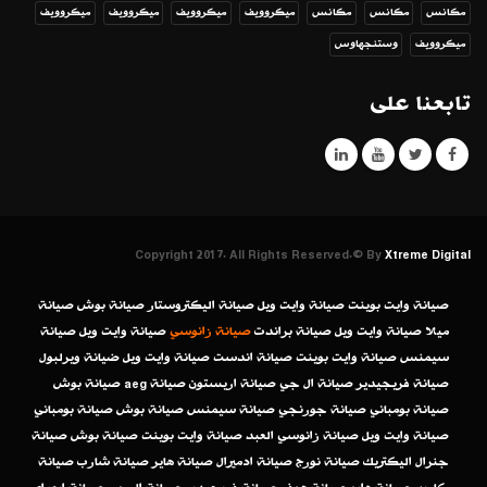
مكانس
مكانس
مكانس
ميكروويف
ميكروويف
ميكروويف
ميكروويف
ميكروويف
وستنجهاوس
تابعنا على
Copyright 2017. All Rights Reserved.© By
Xtreme Digital
صيانة وايت بوينت
صيانة وايت ويل
صيانة اليكتروستار
صيانة بوش
صيانة
ميلا
صيانة وايت ويل
صيانة براندت
صيانة زانوسي
صيانة وايت ويل
صيانة
سيمنس
صيانة وايت بوينت
صيانة اندست
صيانة وايت ويل
ضيانة ويرلبول
صيانة فريجيدير
صيانة ال جي
صيانة اريستون
صيانة aeg
صيانة بوش
صيانة بومباني
صيانة جورنجي
صيانة سيمنس
صيانة بوش
صيانة بومباني
صيانة وايت ويل
صيانة زانوسي العبد
صيانة وايت بوينت
صيانة بوش
صيانة
جنرال اليكتريك
صيانة نورج
صيانة ادميرال
صيانة هاير
صيانة شارب
صيانة