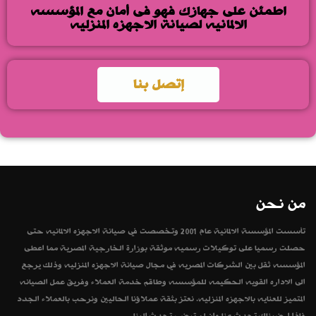
اطمئن على جهازك فهو فى أمان مع المؤسسه
الالمانيه لصيانة الاجهزه المنزليه
إتصل بنا
من نحن
تأسست المؤسسة الالمانية عام 2001 وتخصصت في صيانة الاجهزه الالمانيه حتى
حصلت رسميا على توكيلات رسميه موثقة بوزارة الخارجية المصرية مما اعطى
المؤسسه ثقل بين الشركات المصريه في مجال صيانة الاجهزه المنزليه وذلك يرجع
الى الاداره القويه الحكيمه للمؤسسه وطاقم خدمة العملاء وفريق عمل الصيانه
المتميز للعنايه بالاجهزه المنزليه. نعتز بثقة عملاؤنا الحاليين ونرحب بالعملاء الجدد
فاذا ارضيناك تحدث عنا وان لم ترضى تحدث الينا.