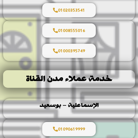
01020353541
01008555016
01000395749
خدمة عملاء مدن القناة
الإسماعلية – بوسعيد
01090619999