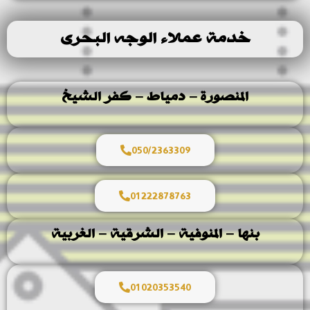
خدمة عملاء الوجه البحرى
المنصورة – دمياط – كفر الشيخ
050/2363309
01222878763
بنها – المنوفية – الشرقية – الغربية
01020353540