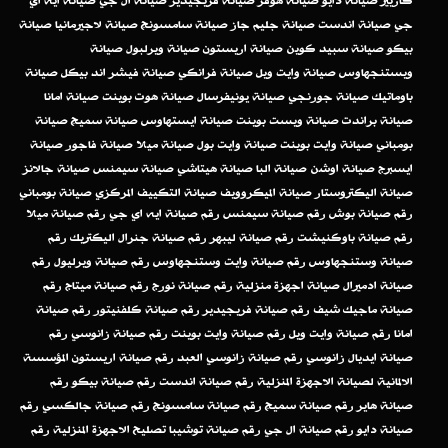
كاريير
صيانة دايو
صيانة هوفر
صيانة فريجيدير
صيانة ال جي
صيانة ايه اي
جي
صيانة اندست
صيانة جليم جاز
صيانة سامسونج
صيانة لاجيرمانيا
صيانة
بيكو
صيانة سبيد كوين
صيانة اريستون
صيانة ويرلبول
صيانة
ويستنجهاوس
صيانة وايت ويل
صيانة فرانكي
صيانة فيشر اند بيكل
صيانة
باوماتيك
صيانة جورنجي
صيانة يونيفرسال
صيانة هوت بوينت
صيانة امانا
صيانة براندت
صيانة ويست بوينت
صيانة ايستهاوس
صيانة سميج
صيانة
بومباني
صيانة وايت بوينت
صيانة وايت بول
صيانة ميلا
صيانة فاجور
صيانة
ايسبرج
صيانة اوشن
صيانة البا
صيانة هيتاشي
صيانة سيمنس
صيانة جالانز
صيانة اليكتروستار
صيانة الميكروويف
صيانة التكييف المركزي
صيانة بومباني
رقم صيانة بوش
رقم صيانة سيمنس
رقم صيانة ايه اي جي
رقم صيانة ميلا
رقم صيانة باوكنيشت
رقم صيانة ليبهر
رقم صيانة جنرال اليكتريك
رقم
صيانة وستنجهاوس
رقم صيانة وايت وستنجهاوس
رقم صيانة ويرليول
رقم
صيانة ادميرال
صيانة اجهزة منزلية
رقم صيانة نورج
رقم صيانة ميتاج
رقم
صيانة ماجيك شيف
رقم صيانة فريجيدير
رقم صيانة كلفنيتور
رقم صيانة
امانا
رقم صيانة وايت ويل
رقم صيانة وايت بوينت
رقم صيانة زانوسي
رقم
صيانة ايديال زانوسي
رقم صيانة زانوسي العبد
رقم صيانة اريستون
المؤسسة
الالمانية لصيانة الاجهزة المنزلية
رقم صيانة اندست
رقم صيانة بيكو
رقم
صيانة هاير
رقم صيانة سميج
رقم صيانة سامسونج
رقم صيانة جالكسي
رقم
صيانة دايو
رقم صيانة ال جي
رقم صيانة توشيبا
تصليح الاجهزة المنزلية
رقم