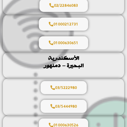
02/22846083
01000212731
01000630651
الأسكندرية
البحيرة – دمنهور
03/5222980
03/5444980
01000630526