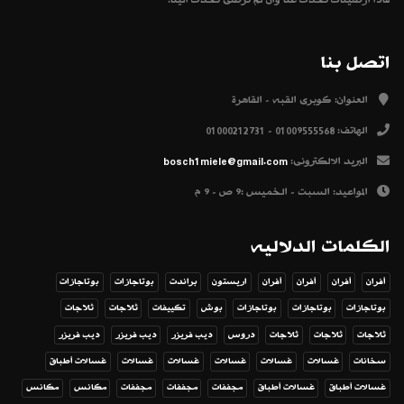
اتصل بنا
العنوان:
كوبرى القبه - القاهرة
الهاتف:
01009555568 - 01000212731
البريد الالكترونى:
bosch1miele@gmail.com
المواعيد:
السبت - الخميس :9 ص - 9 م
الكلمات الدلاليه
أفران
أفران
أفران
أفران
اريستون
براندت
بوتاجازات
بوتاجازات
بوتاجازات
بوتاجازات
بوتاجازات
بوش
تكييفات
ثلاجات
ثلاجات
ثلاجات
ثلاجات
ثلاجات
دروس
ديب فريزر
ديب فريزر
ديب فريزر
سخانات
غسالات
غسالات
غسالات
غسالات
غسالات
غسالات أطباق
غسالات أطباق
غسالات أطباق
مجففات
مجففات
مجففات
مكانس
مكانس