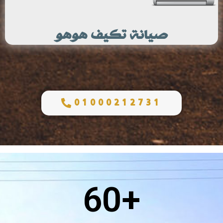
صيانة تكيف هوهو
01000212731
60
+