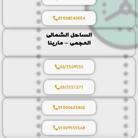
01008540054
الساحل الشمالى
العجمى – مارينا
03/5509555
03/5551271
01000633802
01009555568