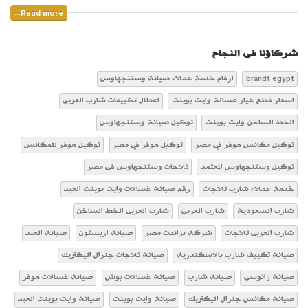
Read more...
شركاؤنا فى النجاح
brandt egypt
ارقام خدمة عملاء صيانة وستنجهاوس
اسعار قطع غيار غسالة وايت بوينت
اعطال تكييفات شارب العربى
الخط الساخن وايت بوينت
توكيل صيانة وستنجهاوس
توكيل مكانس هوفر في مصر
توكيل هوفر في مصر
توكيل هوفر للمكانس
توكيل وستنجهاوس المعتمد
ثلاجات وستنجهاوس فى مصر
خدمة عملاء شارب ثلاجات
رقم صيانة غسالات وايت بوينت العبد
شارب السعودية
شارب العربى
شارب العربى الخط الساخن
شارب العربى ثلاجات
شركة براندت مصر
صيانة اريستون
صيانة العبد
صيانة تكييف شارب بالاسكندرية
صيانة ثلاجات جنرال اليكتريك
صيانة زانوسى
صيانة شارب
صيانة غسالات بوش
صيانة غسالات هوفر
صيانة مكانس جنرال اليكتريك
صيانة وايت بوينت
صيانة وايت بوينت العبد