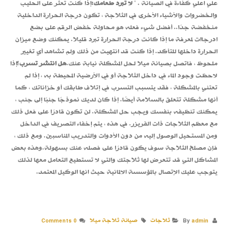
علي اعلي كفاءة في الصيانة . ‘
لا تبرد طعامك:
إذا كنت تعثر على الحليب
والخضروات والأشياء الأخرى في الثلاجة ، تكون درجة الحرارة الداخلية
منخفضة جدًا.. أفضل شيء فعله هو محاولة خفض الرقم على بضع
ادرجاات لمعرفة ما إذا كانت درجة الحرارة تبرد قليلا. يمكنك وضع ميزان
الحرارة داخلها للتأكد. إذا كنت قد انتهيت من ذلك ولم تشاهد أي تغيير
ملحوظ ، فاتصل بصيانة ميلا لحل المشكلة نيابة عنك.
هل انتشر تسرب؟
إذا
لاحظت وجود الماء في داخل الثلاجة أو في الأرضية المحيطة به ، إذا لم
تعتني بالمشكلة ، فقد يتسبب التسرب في إتلاف طابقك أو خزاناتك ، كما
أنها مشكلة تتعلق بالسلامة أيضًا. إذا كان لديك نموذجًا جنبًا إلى جنب ،
يمكنك تنظيفه بنفسك ويجب حل المشكلة. لن تكون قادرًا على فعل ذلك
مع معظم الثلاجات ذات الفريزر. في هذه ، يتم إخفاء التصريف في الداخل
ومن المستحيل الوصول إليه من دون الأدوات والتدريب المناسبين. ومع ذلك ،
فإن مصلح الثلاجة سوف يكون قادرًا على فصله عنك بسهولة.وهذه بعض
المشاكل التي قد تتعرض لها ثلاجتك والتي لا تستطيع التعامل معها لذلك
يتوجب عليك الإتصال بالمؤسسة الالمانية حيث انها الوكيل المعتمد.
By
admin
ثلاجات
صيانة ثلاجة ميلا
0 Comments