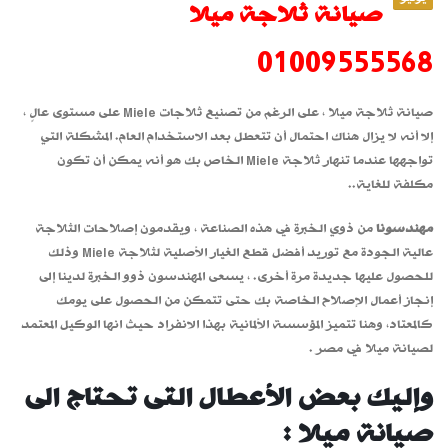
صيانة ثلاجة ميلا
01009555568
صيانة ثلاجة ميلا ، على الرغم من تصنيع ثلاجات Miele على مستوى عالٍ ،
إلا أنه لا يزال هناك احتمال أن تتعطل بعد الاستخدام العام. المشكلة التي
تواجهها عندما تنهار ثلاجة Miele الخاص بك هو أنه يمكن أن تكون
مكلفة للغاية..
مهندسونا
من ذوي الخبرة في هذه الصناعة ، ويقدمون إصلاحات الثلاجة
عالية الجودة مع توريد أفضل قطع الغيار الأصلية لثلاجة Miele وذلك
للحصول عليها جديدة مرة أخرى. ، يسعى المهندسون ذوو الخبرة لدينا إلى
إنجاز أعمال الإصلاح الخاصة بك حتى تتمكن من الحصول على يومك
كالمعتاد، وهنا تتميز المؤسسة الألمانية بهذا الانفراد حيث انها الوكيل المعتمد
لصيانة ميلا في مصر .
وإليك بعض الأعطال التى تحتاج الى
صيانة ميلا :