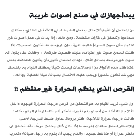
يبدأجهازك في صنع أصوات غريبة
من المحتمل أن تقوم ثلاجتك ببعض الضوضاء في التشغيل العادي. يمكنك
سماعها وتنطلق في فترات منتظمة. ومع ذلك ، إذا بدأت في عمل أصوات غير
عادية مثل صوت الصراخ عالية النبرة ، فإن المروحة قد تكون السبب!!!. إذا
كنت تسمع صوت غير إعتيادى عليك كصوت طرقعة ، وكنت على يقين أنه
صوت غير مرتبط بصانع الثلج ، فهناك احتمال كبير بأن يكون للضاغط بعض
المشاكل. هذه الأنواع من الإصلاحات ليست شيئًا يمكنك القيام به بنفسك ،
فهي قد تكون خطيرة ويجب عليك الاتصال بصيانة ميلا للعناية بها لك.
القرص الذي ينظم الحرارة غير منتظم !!
أول شيء تريد القيام به هو التحقق من قرص درجة الحرارة الموجود داخل
الثلاجة للتأكد من أنه لم يتم تغييره. تذكر أنه كلما ارتفع الرقم ، كلما
كانت درجة حرارة الثلاجة أكثر برودة. حاول ضبط الدرجة لأعلى
والانتظار لبضع ساعات لمعرفة ما إذا كان ذلك يحدث فرقًا. فقد تحتاج إلى
منظم حرارة أو ضاغط جديد ، والذي يجب أن يقوم به رجل صيانة متدرب