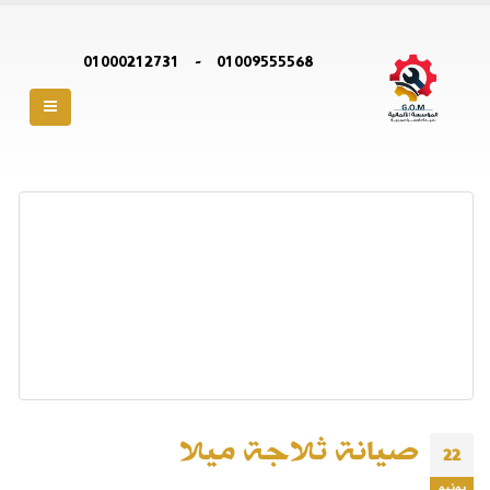
01000212731
-
01009555568
صيانة ثلاجة ميلا
22
يونيو