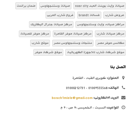
صيانة وايت بوينت العبد nasr city
صيانة وستنجهاوس
ضمان براندت
عروض شارب
غسالة brandt
فروع شارب العربى
مراكز صيانه وايت وستنجهاوس
مركز صيانة جنرال اليكتريك
مركز صيانة شارب
مركز صيانة هوفر القاهرة
مركز هوفر للصيانة
مكانس هوفر مصر
منتجات وستنجهاوس مصر
موقع شارب
موقع شركة شارب للاجهزة الكهربائية
موقع شركة هوفر
اتصل بنا
العنوان:
كوبرى القبه - القاهرة
الهاتف:
01009555568 - 01000212731
البريد الالكترونى:
bosch1miele@gmail.com
المواعيد:
السبت - الخميس :9 ص - 9 م