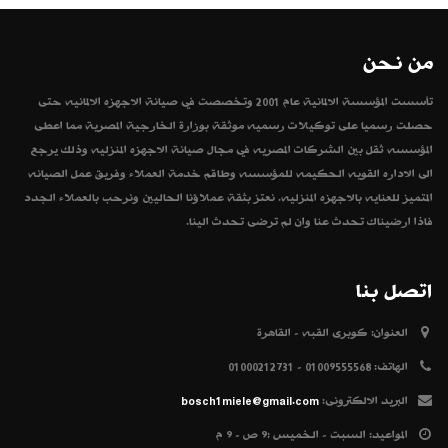
من نحن
تأسست المؤسسة الالمانية عام 2001 وتخصصت في صيانة الاجهزه الالمانيه حتى
حصلت رسميا على توكيلات رسميه موثقة بوزارة الخارجية المصرية مما اعطى
المؤسسه ثقل بين الشركات المصريه في مجال صيانة الاجهزه المنزليه وذلك يرجع
الى الاداره القويه الحكيمه للمؤسسه وطاقم خدمة العملاء وفريق عمل الصيانه
المتميز للعنايه بالاجهزه المنزليه. نعتز بثقة عملاؤنا الحاليين ونرحب بالعملاء الجدد
فاذا ارضيناك تحدث عنا وان لم ترضى تحدث الينا.
اتصل بنا
العنوان:
كوبرى القبه - القاهرة
الهاتف:
01009555568 - 01000212731
البريد الالكترونى:
bosch1miele@gmail.com
المواعيد:
السبت - الخميس :9 ص - 9 م